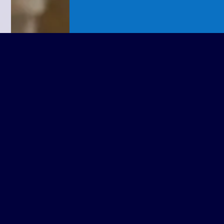
Crecer también es contri
Por eso, en CIMA asumimos un co
social activo y trabajamos cada día p
a México a lo más alto.